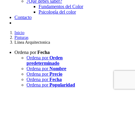
¿Qué debes saber?
Fundamentos del Color
Psicología del color
Contacto
Inicio
Pinturas
Línea Arquitectonica
Ordena por
Fecha
Ordena por
Orden
predeterminado
Ordena por
Nombre
Ordena por
Precio
Ordena por
Fecha
Ordena por
Popularidad
Mostrar
12 productos
Mostrar
12 productos
Mostrar
24 productos
Mostrar
36 productos