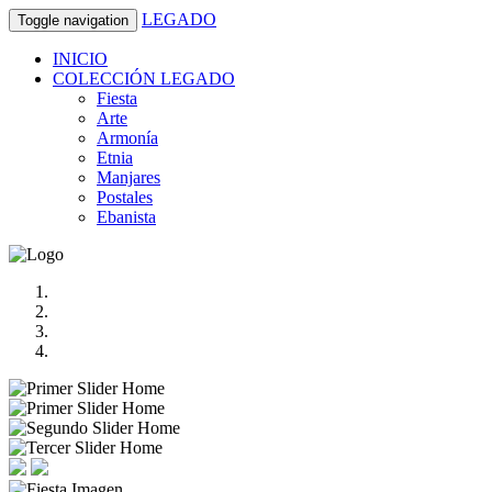
LEGADO
Toggle navigation
INICIO
COLECCIÓN LEGADO
Fiesta
Arte
Armonía
Etnia
Manjares
Postales
Ebanista