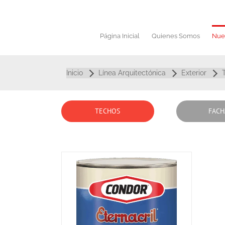
Saltar
al
contenido
Página Inicial
Quienes Somos
Nue
Inicio
Línea Arquitectónica
Exterior
TECHOS
FACH