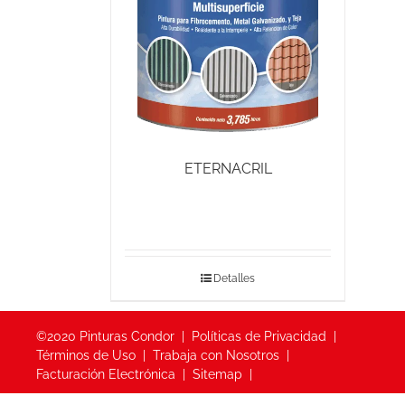
ETERNACRIL
Detalles
©2020 Pinturas Condor
Políticas de Privacidad
Términos de Uso
Trabaja con Nosotros
Facturación Electrónica
Sitemap