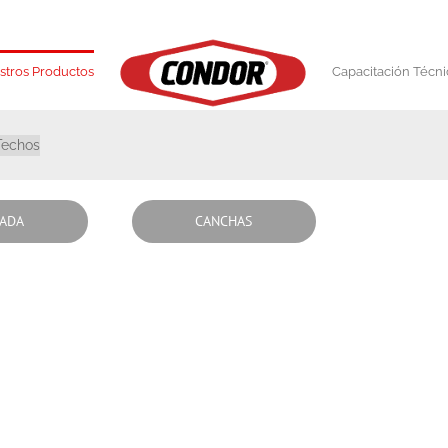
stros Productos
Capacitación Técni
Techos
ADA
CANCHAS