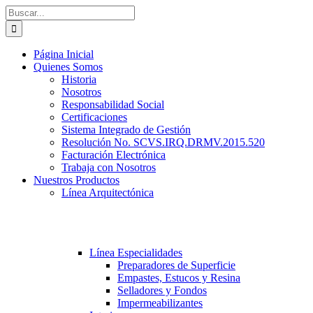
Saltar
Buscar:
al
contenido
Página Inicial
Quienes Somos
Historia
Nosotros
Responsabilidad Social
Certificaciones
Sistema Integrado de Gestión
Resolución No. SCVS.IRQ.DRMV.2015.520
Facturación Electrónica
Trabaja con Nosotros
Nuestros Productos
Línea Arquitectónica
Línea Especialidades
Preparadores de Superficie
Empastes, Estucos y Resina
Selladores y Fondos
Impermeabilizantes