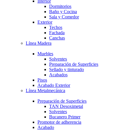
Interior
Dormitorios
Baño y Cocina
Sala y Comedor
Exterior
Techos
Fachada
Canchas
Línea Madera
Muebles
Solventes
Preparación de Superficies
Sellado y tinturado
Acabados
Pisos
Acabado Exterior
Línea Metalmecánica
Preparación de Superficies
TAN Desoximetal
Solventes
Bucanero Primer
Promotor de adherencia
Acabado