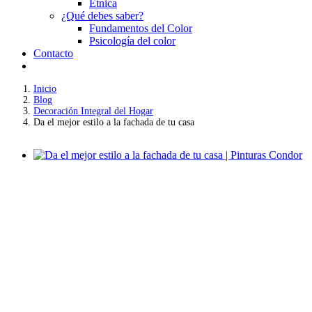
Étnica
¿Qué debes saber?
Fundamentos del Color
Psicología del color
Contacto
Inicio
Blog
Decoración Integral del Hogar
Da el mejor estilo a la fachada de tu casa
Ver
imagen
más
Da el mejor estilo a la fachada de tu casa
grande
2019-11-28T10:19:00-05:00
11 febrero, 2018
|
Blog
,
Decoración Integr
Las posibilidades para decorar el interior de la casa son varias e in
opciones. Aprende a dar el mejor estilo a la fachada de tu casa, escog
Encontramos fachadas:
Modernas: