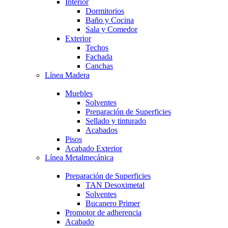
Interior
Dormitorios
Baño y Cocina
Sala y Comedor
Exterior
Techos
Fachada
Canchas
Línea Madera
Muebles
Solventes
Preparación de Superficies
Sellado y tinturado
Acabados
Pisos
Acabado Exterior
Línea Metalmecánica
Preparación de Superficies
TAN Desoximetal
Solventes
Bucanero Primer
Promotor de adherencia
Acabado