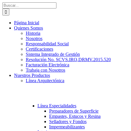
Saltar
Buscar:
al
contenido
Página Inicial
Quienes Somos
Historia
Nosotros
Responsabilidad Social
Certificaciones
Sistema Integrado de Gestión
Resolución No. SCVS.IRQ.DRMV.2015.520
Facturación Electrónica
Trabaja con Nosotros
Nuestros Productos
Línea Arquitectónica
Línea Especialidades
Preparadores de Superficie
Empastes, Estucos y Resina
Selladores y Fondos
Impermeabilizantes