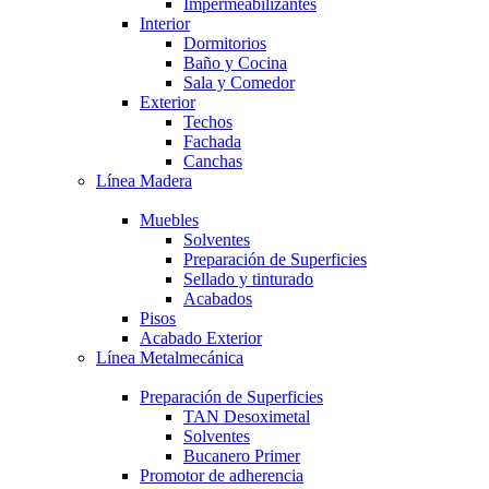
Impermeabilizantes
Interior
Dormitorios
Baño y Cocina
Sala y Comedor
Exterior
Techos
Fachada
Canchas
Línea Madera
Muebles
Solventes
Preparación de Superficies
Sellado y tinturado
Acabados
Pisos
Acabado Exterior
Línea Metalmecánica
Preparación de Superficies
TAN Desoximetal
Solventes
Bucanero Primer
Promotor de adherencia