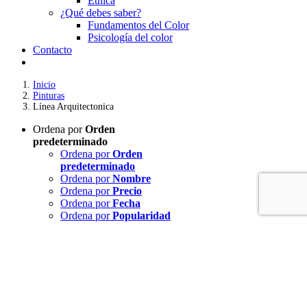
Étnica
¿Qué debes saber?
Fundamentos del Color
Psicología del color
Contacto
Inicio
Pinturas
Línea Arquitectonica
Ordena por
Orden
predeterminado
Ordena por
Orden
predeterminado
Ordena por
Nombre
Ordena por
Precio
Ordena por
Fecha
Ordena por
Popularidad
Mostrar
12 productos
Mostrar
12 productos
Mostrar
24 productos
Mostrar
36 productos