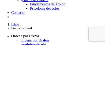
Fundamentos del Color
Psicología del color
Contacto
Inicio
Productos Leed
Ordena por
Precio
Ordena por
Orden
predeterminado
Ordena por
Nombre
Ordena por
Precio
Ordena por
Fecha
Ordena por
Popularidad
Mostrar
12 productos
Mostrar
12 productos
Mostrar
24 productos
Mostrar
36 productos