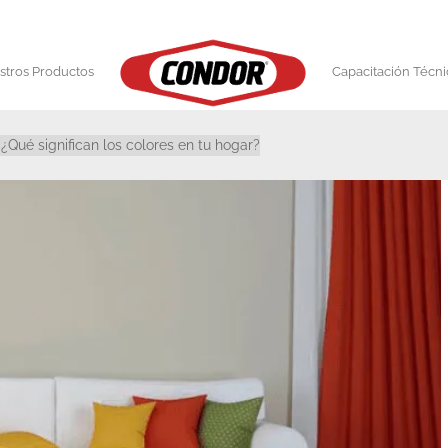
stros Productos
Capacitación Técni
¿Qué significan los colores en tu hogar?