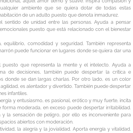
ondicional, aquel amor tierno y suave. Inspira compasión y
alquier ambiente que se quiera dotar de todas estas
 habitación de un adulto puesto que denota inmadurez.
 el sentido de unidad entre las personas. Ayuda a pensar
 emocionales puesto que está relacionado con el bienestar
n, equilibrio, comodidad y seguridad. También representa
r marrón puede funcionar en lugares donde se quiera dar una
al puesto que representa la mente y el intelecto. Ayuda a
ma de decisiones, también puede despertar la crítica e
s donde se dan largas charlas. Por otro lado, es un color
 agilidad, es alentador y divertido. También puede despertar
es infantiles.
ergía y entusiasmo, es pasional, erótico y muy fuerte, incita
e forma moderada, en exceso puede despertar irritabilidad.
 y la sensación de peligro, por ello es inconveniente para
 espacios abiertos con moderación.
vidad, la alegría y la jovialidad. Aporta energía y vitalidad.