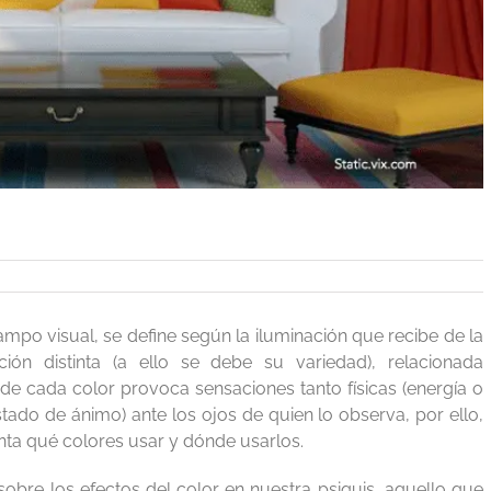
mpo visual, se define según la iluminación que recibe de la
ción distinta (a ello se debe su variedad), relacionada
 de cada color provoca sensaciones tanto físicas (energía o
do de ánimo) ante los ojos de quien lo observa, por ello,
ta qué colores usar y dónde usarlos.
sobre los efectos del color en nuestra psiquis, aquello que