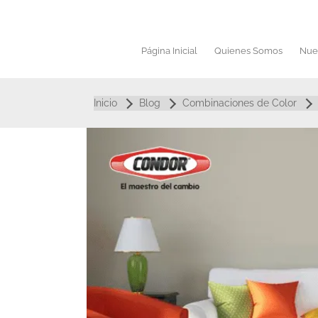
Saltar
al
contenido
Página Inicial
Quienes Somos
Nue
Inicio
Blog
Combinaciones de Color
Ver
imagen
más
grande