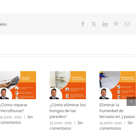
Facebook
X
LinkedIn
Pinterest
Cor
les.
elec
¿Cómo reparar
¿Cómo eliminar los
Eliminar la
microfisuras?
hongos de las
humedad de
paredes?
terrazas en 3 pasos
15 junio, 2021
|
Sin
comentarios
15 junio, 2021
|
Sin
15 junio, 2021
|
Sin
comentarios
comentarios