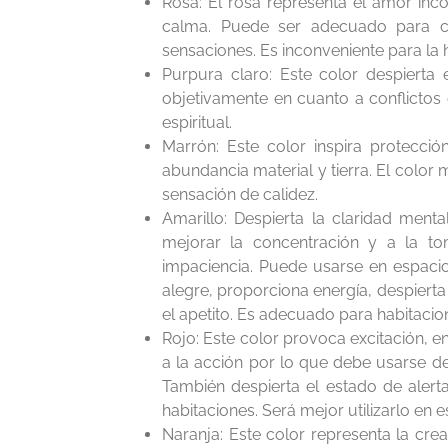
Rosa: El rosa representa el amor inc
calma. Puede ser adecuado para cu
sensaciones. Es inconveniente para la
Purpura claro: Este color despierta
objetivamente en cuanto a conflictos
espiritual.
Marrón: Este color inspira protecció
abundancia material y tierra. El colo
sensación de calidez.
Amarillo: Despierta la claridad ment
mejorar la concentración y a la to
impaciencia. Puede usarse en espacio
alegre, proporciona energía, despierta
el apetito. Es adecuado para habitacion
Rojo: Este color provoca excitación, en
a la acción por lo que debe usarse d
También despierta el estado de alerta
habitaciones. Será mejor utilizarlo en
Naranja: Este color representa la creati