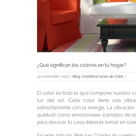
¿Qué significan los colores en tu hogar?
19 noviembre, 2017
|
Blog
,
Combinaciones de Color
|
El color es todo lo que compone nuestro ca
luz del sol. Cada color tiene una vibra
estrechamente con la energía. La vibración
quietud) como emocionales (cambios de esta
para decorar tu casa deberás tomar en cuen
En este artículo Pinturas Cóndor te cuenta 