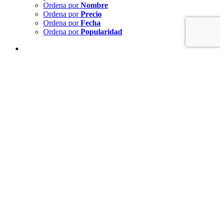
Ordena por
Nombre
Ordena por
Precio
Ordena por
Fecha
Ordena por
Popularidad
Mostrar
12 productos
Mostrar
12 productos
Mostrar
24 productos
Mostrar
36 productos
MIXTURA
PINTURA DE INTERIORES. / DORMITORIOS/
Detalles