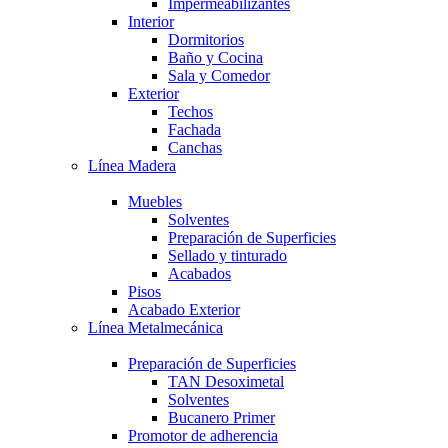
Impermeabilizantes
Interior
Dormitorios
Baño y Cocina
Sala y Comedor
Exterior
Techos
Fachada
Canchas
Línea Madera
Muebles
Solventes
Preparación de Superficies
Sellado y tinturado
Acabados
Pisos
Acabado Exterior
Línea Metalmecánica
Preparación de Superficies
TAN Desoximetal
Solventes
Bucanero Primer
Promotor de adherencia