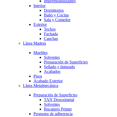
Impermeabilizantes
Interior
Dormitorios
Baño y Cocina
Sala y Comedor
Exterior
Techos
Fachada
Canchas
Línea Madera
Muebles
Solventes
Preparación de Superficies
Sellado y tinturado
Acabados
Pisos
Acabado Exterior
Línea Metalmecánica
Preparación de Superficies
TAN Desoximetal
Solventes
Bucanero Primer
Promotor de adherencia