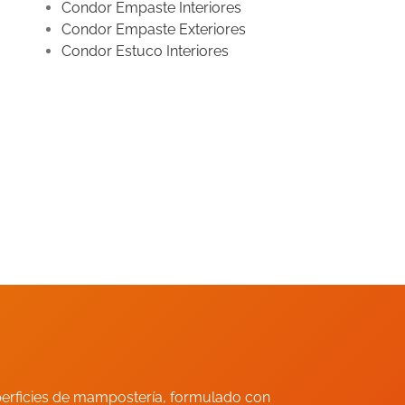
Condor Empaste Interiores
Condor Empaste Exteriores
Condor Estuco Interiores
perficies de mampostería, formulado con