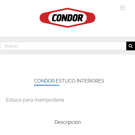
Saltar
al
contenido
Buscar:
CONDOR ESTUCO INTERIORES
Estuco para mampostería
Descripción