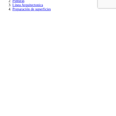
Pinturas
Línea Arquitectonica
Preparación de superficies
Empastes, Estucos y Resina
Ordena por
Orden
predeterminado
Ordena por
Orden
predeterminado
Ordena por
Nombre
Ordena por
Precio
Ordena por
Fecha
Ordena por
Popularidad
Mostrar
12 productos
Mostrar
12 productos
Mostrar
24 productos
Mostrar
36 productos